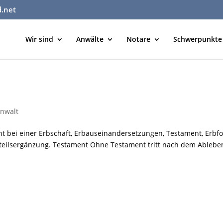
d.net
Wir sind
Anwälte
Notare
Schwerpunkte
nwalt
ht bei einer Erbschaft, Erbauseinandersetzungen, Testament, Erbfo
htteilsergänzung. Testament Ohne Testament tritt nach dem Ablebe