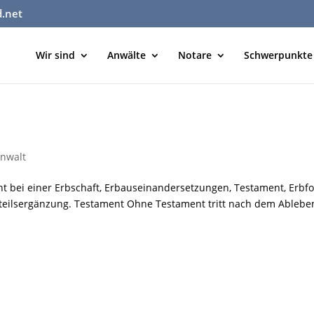
d.net
Wir sind
Anwälte
Notare
Schwerpunkte
nwalt
ht bei einer Erbschaft, Erbauseinandersetzungen, Testament, Erbfo
htteilsergänzung. Testament Ohne Testament tritt nach dem Ablebe