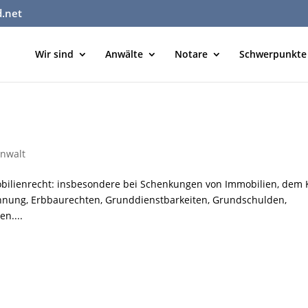
d.net
Wir sind
Anwälte
Notare
Schwerpunkte
nwalt
obilienrecht: insbesondere bei Schenkungen von Immobilien, dem 
hnung, Erbbaurechten, Grunddienstbarkeiten, Grundschulden,
n....