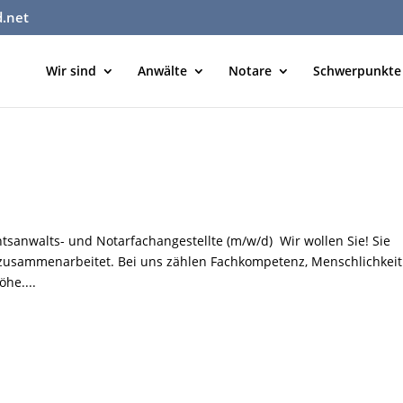
d.net
Wir sind
Anwälte
Notare
Schwerpunkte
htsanwalts- und Notarfachangestellte (m/w/d) Wir wollen Sie! Sie
l zusammenarbeitet. Bei uns zählen Fachkompetenz, Menschlichkeit
he....