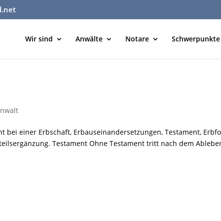
d.net
Wir sind
Anwälte
Notare
Schwerpunkte
nwalt
ht bei einer Erbschaft, Erbauseinandersetzungen, Testament, Erbfo
htteilsergänzung. Testament Ohne Testament tritt nach dem Ablebe