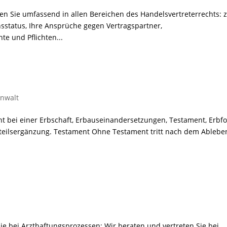
ten Sie umfassend in allen Bereichen des Handelsvertreterrechts:
sstatus, Ihre Ansprüche gegen Vertragspartner,
te und Pflichten...
nwalt
ht bei einer Erbschaft, Erbauseinandersetzungen, Testament, Erbfo
htteilsergänzung. Testament Ohne Testament tritt nach dem Ablebe
ie bei Arzthaftungsprozessen: Wir beraten und vertreten Sie bei